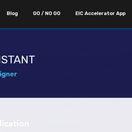
Blog
GO / NO GO
EIC Accelerator App
ISTANT
igner
ication