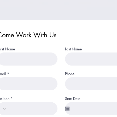
Come Work With Us
irst Name
Last Name
mail
Phone
osition
Start Date