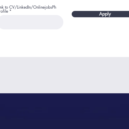
ink to CV/LinkedIn/OnlinejobsPh
rofile
Apply