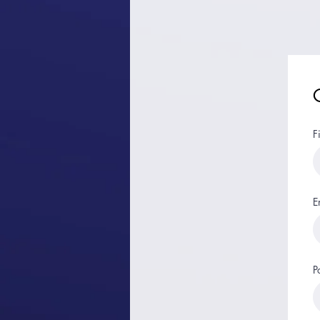
F
E
P